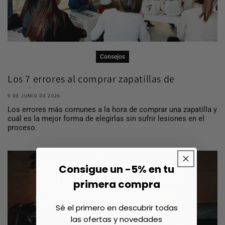
Consejos
Los 7 errores al comprar zapatillas de
running ...
9 DE JUNIO DE 2026
Los errores más comunes a la hora de comprar una zapatilla y
cuál es la mejor forma de elegirlas sin sufrir lesiones en el
proceso.
Consigue un -5% en tu
primera compra
Sé el primero en descubrir todas
las ofertas y novedades