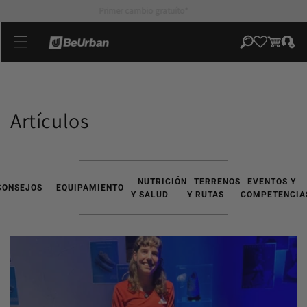
directamente
Primer cambio gratuíto*
al contenido
Iniciar
Carrito
sesión
Artículos
NUTRICIÓN
TERRENOS
EVENTOS Y
CONSEJOS
EQUIPAMIENTO
Y SALUD
Y RUTAS
COMPETENCIA