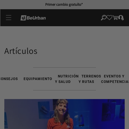
directamente
Primer cambio gratuíto*
al contenido
Iniciar
Carrito
sesión
Artículos
NUTRICIÓN
TERRENOS
EVENTOS Y
CONSEJOS
EQUIPAMIENTO
Y SALUD
Y RUTAS
COMPETENCIA