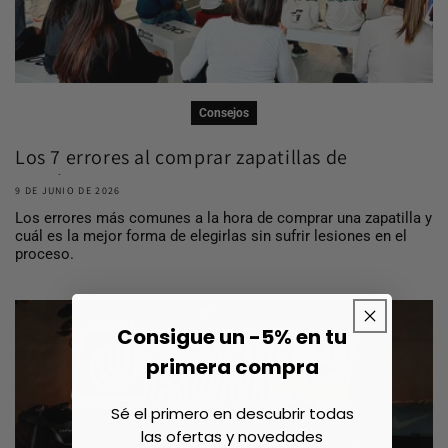
Consejos
Los 7 errores al comprar zapatillas de
running ...
9 DE JUNIO DE 2026
Los errores más comunes a la hora de comprar una zapatilla y
cuál es la mejor forma de elegirlas sin sufrir lesiones en el
proceso.
Consigue un -5% en tu
primera compra
Sé el primero en descubrir todas
las ofertas y novedades