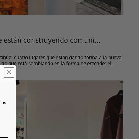
e están construyendo comuni...
tinúa: cuatro lugares que están dando forma a la nueva
lgo que está cambiando en la forma de entender el...
tas