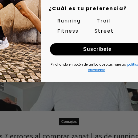
¿Cuál es tu preferencia?
Running
Trail
Fitness
Street
Suscríbete
Pinchando en botón de arriba aceptas nuestra
polític
privacidad
.
Consejos
s 7 errores al comprar zapatillas de running 