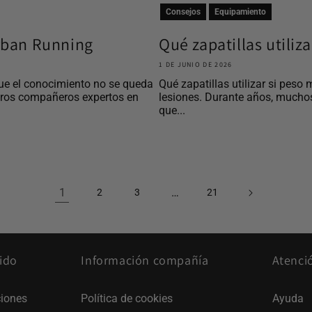
Consejos
Equipamiento
Urban Running
Qué zapatillas utiliz
1 DE JUNIO DE 2026
ue el conocimiento no se queda
Qué zapatillas utilizar si peso 
tros compañeros expertos en
lesiones. Durante años, mucho
que...
1
…
2
3
21
ido
Información compañía
Atenci
iones
Política de cookies
Ayuda