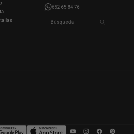
o
652 65 84 76
ta
tallas
Búsqueda
YouTube
Instagram
Facebook
Pinterest