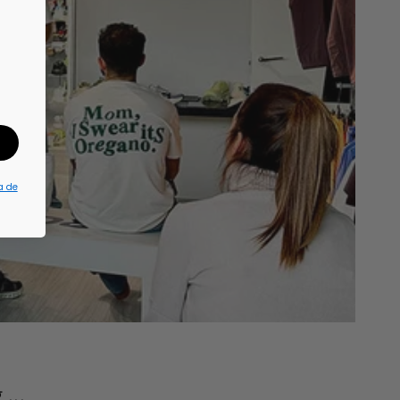
a de
...