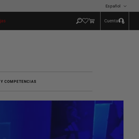
Idioma
Español
Iniciar
Carrito
Cuenta
jas
sesión
 Y COMPETENCIAS