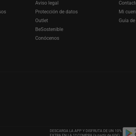
Aviso legal
Contact
sos
Protección de datos
Mi cuen
Outlet
Guía de 
BeSostenible
Conócenos
DESCARGA LA APP Y DISFRUTA DE UN 10%
EXTRA EN LA 1ª COMPRA (a partir de 60€)