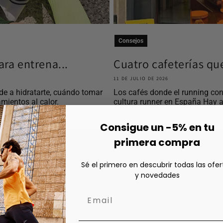
Consejos
ra entrena...
Cuatro cafeterías qu
11 DE JULIO DE 2026
e a hidratarte, cuándo tomar
Los cafés donde el running con
mientos al calor.
cultura runner en España Hay a
Consigue un -5% en tu
primera compra
Sé el primero en descubrir todas las ofer
y novedades