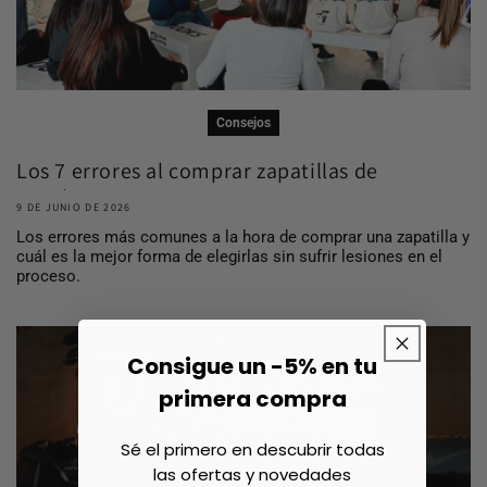
Consejos
Los 7 errores al comprar zapatillas de
running ...
9 DE JUNIO DE 2026
Los errores más comunes a la hora de comprar una zapatilla y
cuál es la mejor forma de elegirlas sin sufrir lesiones en el
proceso.
Consigue un -5% en tu
primera compra
Sé el primero en descubrir todas
las ofertas y novedades