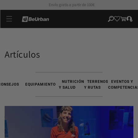
directamente
Primer cambio gratuíto*
al contenido
Iniciar
Carrito
sesión
Artículos
NUTRICIÓN
TERRENOS
EVENTOS Y
CONSEJOS
EQUIPAMIENTO
Y SALUD
Y RUTAS
COMPETENCIA