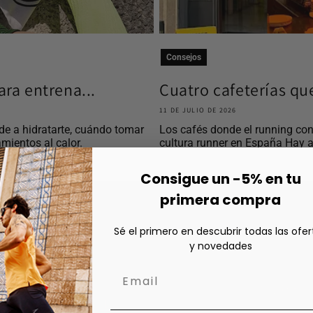
Consejos
ra entrena...
Cuatro cafeterías qu
11 DE JULIO DE 2026
e a hidratarte, cuándo tomar
Los cafés donde el running con
mientos al calor.
cultura runner en España Hay a
Consigue un -5% en tu
primera compra
Sé el primero en descubrir todas las ofer
y novedades