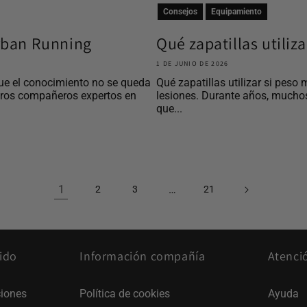
Consejos
Equipamiento
Urban Running
Qué zapatillas utiliz
1 DE JUNIO DE 2026
ue el conocimiento no se queda
Qué zapatillas utilizar si peso 
tros compañeros expertos en
lesiones. Durante años, mucho
que...
1
…
2
3
21
ido
Información compañía
Atenci
iones
Política de cookies
Ayuda