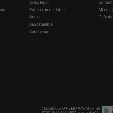
Aviso legal
Contact
sos
Protección de datos
Mi cuen
Outlet
Guía de 
BeSostenible
Conócenos
DESCARGA LA APP Y DISFRUTA DE UN 10%
EXTRA EN LA 1ª COMPRA (a partir de 60€)