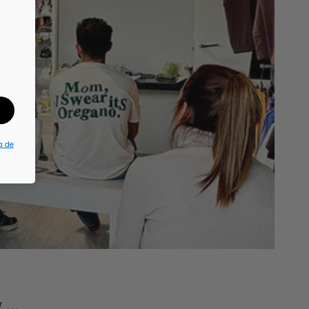
a de
...