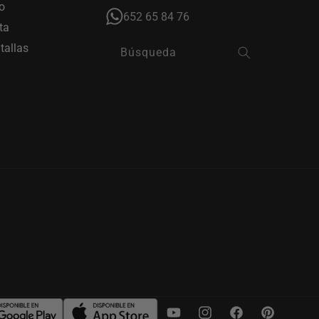
o
652 65 84 76
ta
tallas
Búsqueda
YouTube
Instagram
Facebook
Pinterest