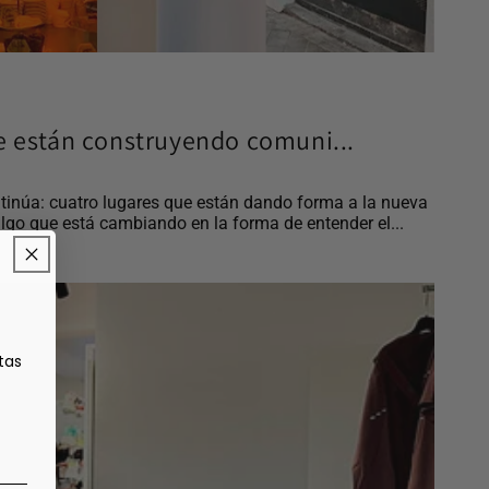
e están construyendo comuni...
tinúa: cuatro lugares que están dando forma a la nueva
lgo que está cambiando en la forma de entender el...
tas