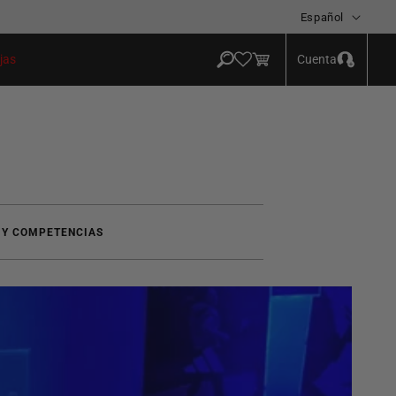
Idioma
Español
Iniciar
Carrito
Cuenta
jas
sesión
 Y COMPETENCIAS