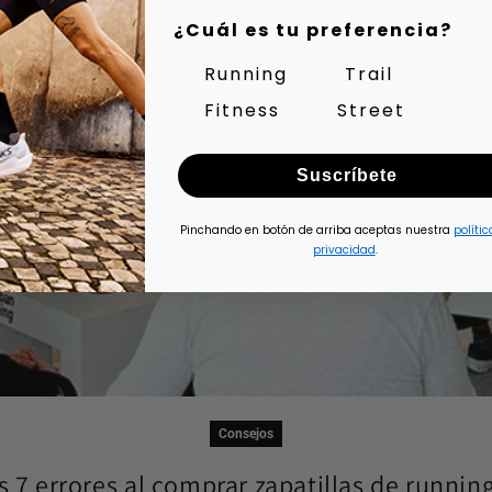
¿Cuál es tu preferencia?
Running
Trail
Fitness
Street
Suscríbete
Pinchando en botón de arriba aceptas nuestra
polític
privacidad
.
Consejos
s 7 errores al comprar zapatillas de running 