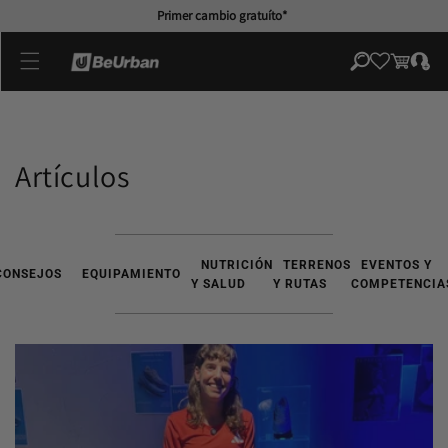
directamente
Primer cambio gratuíto*
al contenido
Iniciar
Carrito
sesión
Artículos
NUTRICIÓN
TERRENOS
EVENTOS Y
CONSEJOS
EQUIPAMIENTO
Y SALUD
Y RUTAS
COMPETENCIA