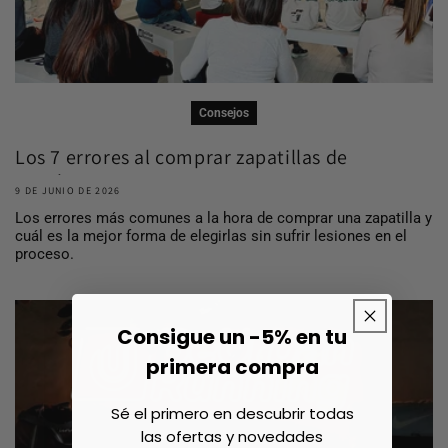
Consejos
Los 7 errores al comprar zapatillas de
running ...
9 DE JUNIO DE 2026
Los errores más comunes a la hora de comprar una zapatilla y
cuál es la mejor forma de elegirlas sin sufrir lesiones en el
proceso.
Consigue un -5% en tu
primera compra
Sé el primero en descubrir todas
las ofertas y novedades