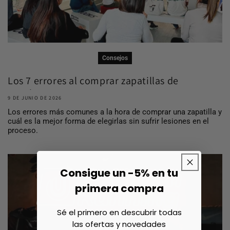
Consejos
Los 7 errores al comprar zapatillas de
running ...
9 DE JUNIO DE 2026
Los errores más comunes a la hora de comprar una zapatilla y
cuál es la mejor forma de elegirlas sin sufrir lesiones en el
proceso.
Consigue un -5% en tu
primera compra
Sé el primero en descubrir todas
las ofertas y novedades