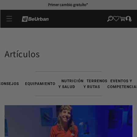
directamente
Primer cambio gratuíto*
al contenido
Iniciar
Carrito
sesión
Artículos
NUTRICIÓN
TERRENOS
EVENTOS Y
CONSEJOS
EQUIPAMIENTO
Y SALUD
Y RUTAS
COMPETENCIA