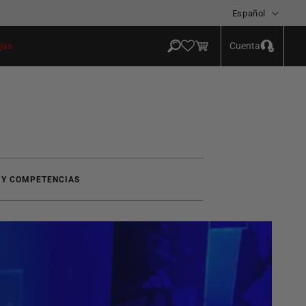
Idioma
Español
Iniciar
Carrito
Cuenta
jas
sesión
 Y COMPETENCIAS