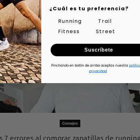
¿Cuál es tu preferencia?
Running
Trail
Fitness
Street
Suscríbete
Pinchando en botón de arriba aceptas nuestra
polític
privacidad
.
Consejos
s 7 errores al comprar zapatillas de running 