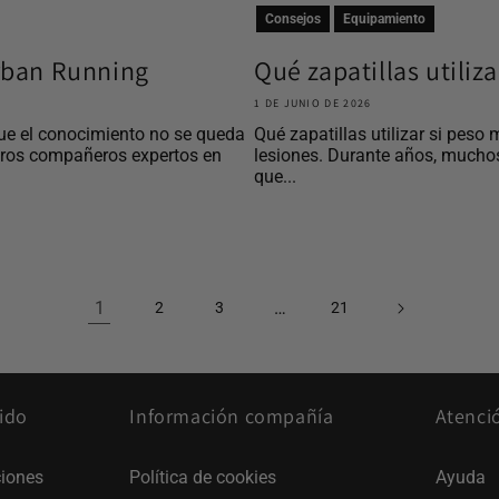
Consejos
Equipamiento
Urban Running
Qué zapatillas utiliz
1 DE JUNIO DE 2026
ue el conocimiento no se queda
Qué zapatillas utilizar si peso 
tros compañeros expertos en
lesiones. Durante años, mucho
que...
1
…
2
3
21
ido
Información compañía
Atenci
iones
Política de cookies
Ayuda