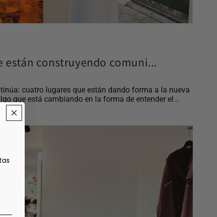
e están construyendo comuni...
tinúa: cuatro lugares que están dando forma a la nueva
lgo que está cambiando en la forma de entender el...
tas