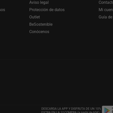
Aviso legal
Contact
sos
Protección de datos
Mi cuen
Outlet
Guía de 
BeSostenible
Conócenos
DESCARGA LA APP Y DISFRUTA DE UN 10%
EXTRA EN LA 1ª COMPRA (a partir de 60€)