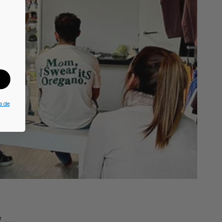
a de
...