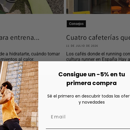
Consejos
ra entrena...
Cuatro cafeterías qu
11 DE JULIO DE 2026
e a hidratarte, cuándo tomar
Los cafés donde el running con
mientos al calor.
cultura runner en España Hay a
Consigue un -5% en tu
primera compra
Sé el primero en descubrir todas las ofer
y novedades