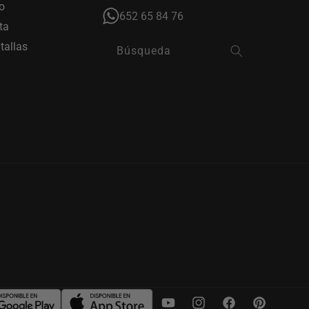
o
652 65 84 76
ta
tallas
Búsqueda
YouTube
Instagram
Facebook
Pinterest