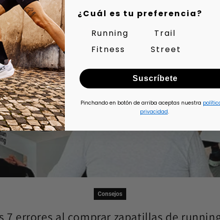
¿Cuál es tu preferencia?
Running
Trail
Fitness
Street
Suscríbete
Pinchando en botón de arriba aceptas nuestra
polític
privacidad
.
Consejos
s 7 errores al comprar zapatillas de running 