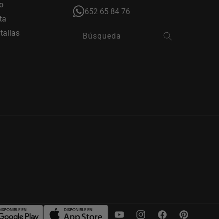
o
652 65 84 76
ta
tallas
Búsqueda
YouTube
Instagram
Facebook
Pinterest