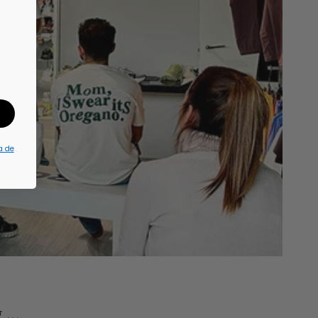
a de
...