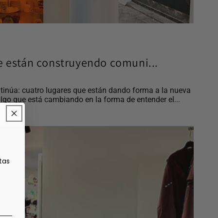
e están construyendo comuni...
tinúa: cuatro lugares que están dando forma a la nueva
lgo que está cambiando en la forma de entender el...
tas