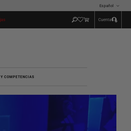
Idioma
Español
Iniciar
Carrito
Cuenta
jas
sesión
 Y COMPETENCIAS