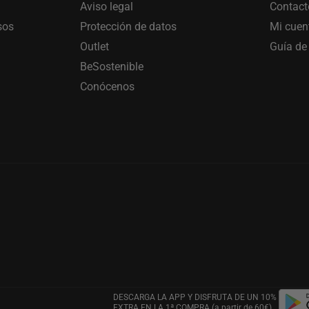
Aviso legal
Contact
sos
Protección de datos
Mi cuen
Outlet
Guía de 
BeSostenible
Conócenos
DESCARGA LA APP Y DISFRUTA DE UN 10%
EXTRA EN LA 1ª COMPRA (a partir de 60€)