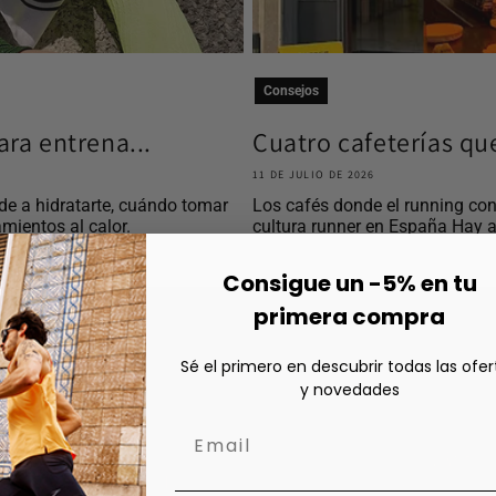
Consejos
ra entrena...
Cuatro cafeterías qu
11 DE JULIO DE 2026
e a hidratarte, cuándo tomar
Los cafés donde el running con
mientos al calor.
cultura runner en España Hay a
Consigue un -5% en tu
primera compra
Sé el primero en descubrir todas las ofer
y novedades