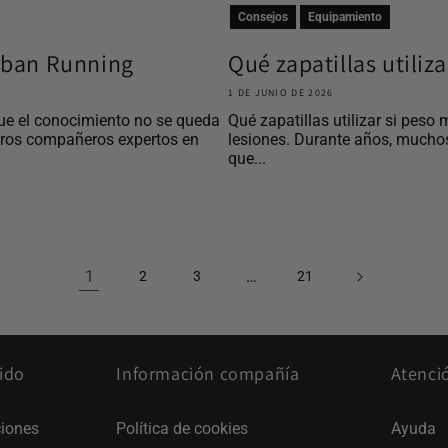
Consejos
Equipamiento
Urban Running
Qué zapatillas utiliz
1 DE JUNIO DE 2026
ue el conocimiento no se queda
Qué zapatillas utilizar si peso 
tros compañeros expertos en
lesiones. Durante años, mucho
que...
1
…
2
3
21
ido
Información compañía
Atenci
iones
Política de cookies
Ayuda