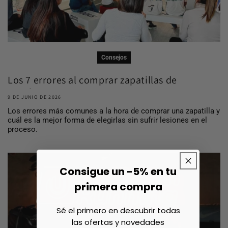
Consejos
Los 7 errores al comprar zapatillas de
running ...
9 DE JUNIO DE 2026
Los errores más comunes a la hora de comprar una zapatilla y
cuál es la mejor forma de elegirlas sin sufrir lesiones en el
proceso.
Consigue un -5% en tu
primera compra
Sé el primero en descubrir todas
las ofertas y novedades