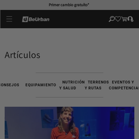
directamente
Primer cambio gratuíto*
al contenido
Iniciar
Carrito
sesión
Artículos
NUTRICIÓN
TERRENOS
EVENTOS Y
CONSEJOS
EQUIPAMIENTO
Y SALUD
Y RUTAS
COMPETENCIA