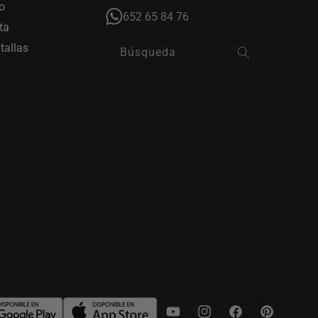
o
652 65 84 76
ta
tallas
Búsqueda
YouTube
Instagram
Facebook
Pinterest