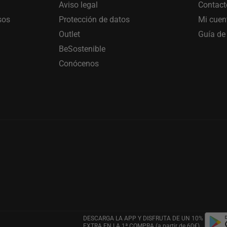
Aviso legal
Contact
sos
Protección de datos
Mi cuen
Outlet
Guía de 
BeSostenible
Conócenos
DESCARGA LA APP Y DISFRUTA DE UN 10%
EXTRA EN LA 1ª COMPRA (a partir de 60€)