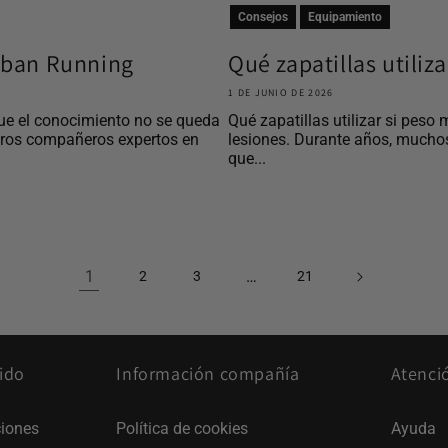
Consejos
Equipamiento
Urban Running
Qué zapatillas utiliz
1 DE JUNIO DE 2026
ue el conocimiento no se queda
Qué zapatillas utilizar si peso 
tros compañeros expertos en
lesiones. Durante años, mucho
que...
1
…
2
3
21
ido
Información compañía
Atenci
iones
Política de cookies
Ayuda