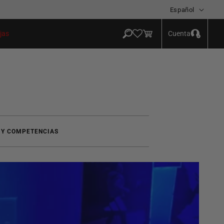
Idioma
Español
Iniciar
Carrito
Cuenta
jas
sesión
 Y COMPETENCIAS