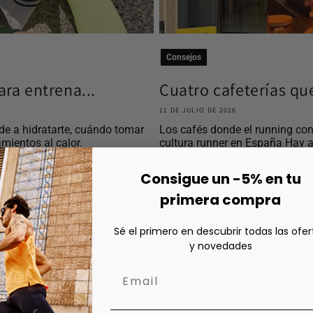
Consejos
ra entrena...
Cuatro cafeterías qu
11 DE JULIO DE 2026
e a hidratarte, cuándo tomar
Los cafés donde el running con
mientos al calor.
cultura runner en España Hay a
Consigue un -5% en tu
primera compra
Sé el primero en descubrir todas las ofer
y novedades