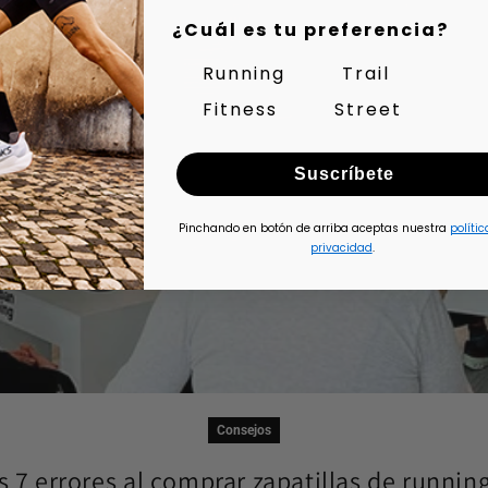
¿Cuál es tu preferencia?
Running
Trail
Fitness
Street
Suscríbete
Pinchando en botón de arriba aceptas nuestra
polític
privacidad
.
Consejos
s 7 errores al comprar zapatillas de running 