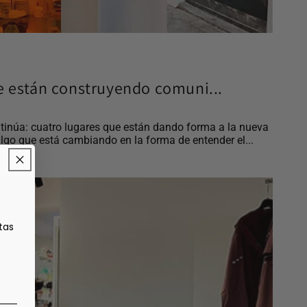
e están construyendo comuni...
tinúa: cuatro lugares que están dando forma a la nueva
lgo que está cambiando en la forma de entender el...
tas