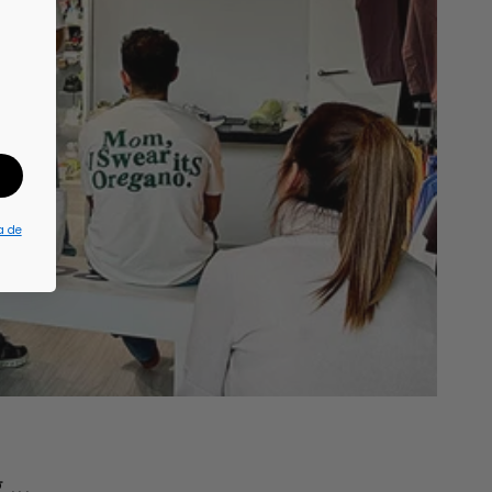
a de
...