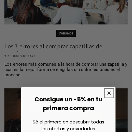
Consejos
Los 7 errores al comprar zapatillas de
running ...
9 DE JUNIO DE 2026
Los errores más comunes a la hora de comprar una zapatilla y
cuál es la mejor forma de elegirlas sin sufrir lesiones en el
proceso.
Consigue un -5% en tu
primera compra
Sé el primero en descubrir todas
las ofertas y novedades