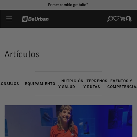
directamente
Primer cambio gratuíto*
al contenido
Iniciar
Carrito
sesión
Artículos
NUTRICIÓN
TERRENOS
EVENTOS Y
CONSEJOS
EQUIPAMIENTO
Y SALUD
Y RUTAS
COMPETENCIA