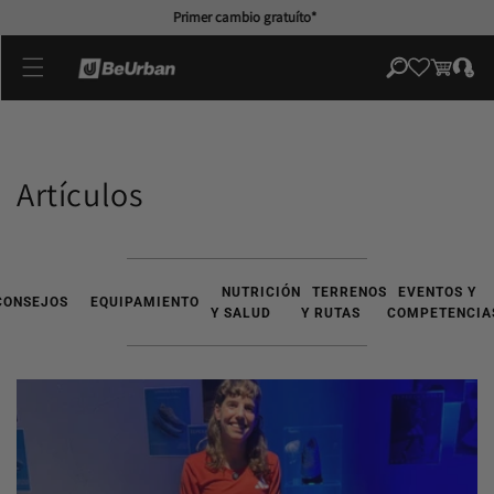
directamente
Primer cambio gratuíto*
al contenido
Iniciar
Carrito
sesión
Artículos
NUTRICIÓN
TERRENOS
EVENTOS Y
CONSEJOS
EQUIPAMIENTO
Y SALUD
Y RUTAS
COMPETENCIA