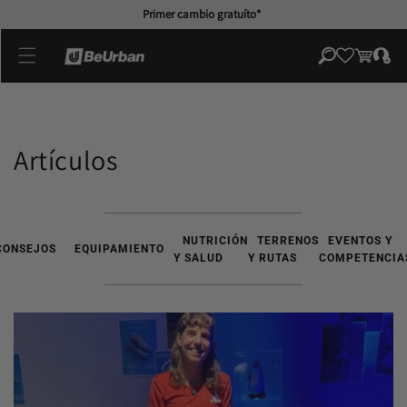
directamente
Primer cambio gratuíto*
al contenido
Iniciar
Carrito
sesión
Artículos
NUTRICIÓN
TERRENOS
EVENTOS Y
CONSEJOS
EQUIPAMIENTO
Y SALUD
Y RUTAS
COMPETENCIA