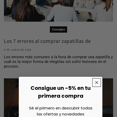
Consejos
Los 7 errores al comprar zapatillas de
running ...
9 DE JUNIO DE 2026
Los errores más comunes a la hora de comprar una zapatilla y
cuál es la mejor forma de elegirlas sin sufrir lesiones en el
proceso.
Consigue un -5% en tu
primera compra
Sé el primero en descubrir todas
las ofertas y novedades