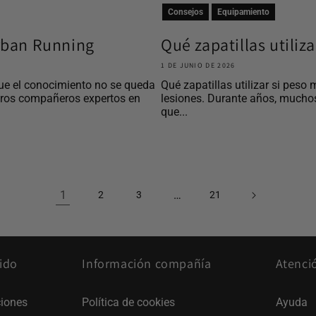
Consejos
Equipamiento
Urban Running
Qué zapatillas utiliz
1 DE JUNIO DE 2026
ue el conocimiento no se queda
Qué zapatillas utilizar si peso 
tros compañeros expertos en
lesiones. Durante años, mucho
que...
1
…
2
3
21
ido
Información compañía
Atenci
iones
Política de cookies
Ayuda