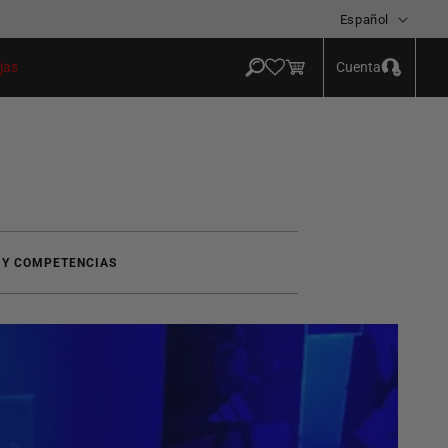
Idioma
Español
Iniciar
Carrito
Cuenta
jas
sesión
 Y COMPETENCIAS