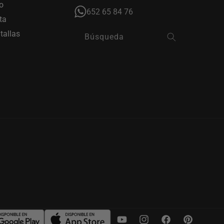
o
652 65 84 76
ta
tallas
Búsqueda
YouTube
Instagram
Facebook
Pinterest