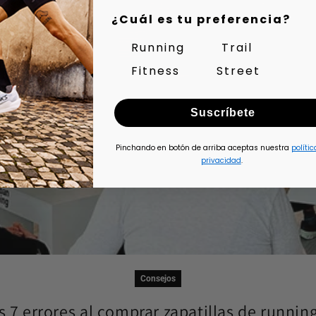
¿Cuál es tu preferencia?
Running
Trail
Fitness
Street
Suscríbete
Pinchando en botón de arriba aceptas nuestra
polític
privacidad
.
Consejos
s 7 errores al comprar zapatillas de running 