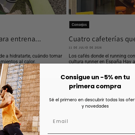
Consejos
ra entrena...
Cuatro cafeterías qu
11 DE JULIO DE 2026
e a hidratarte, cuándo tomar
Los cafés donde el running con
mientos al calor.
cultura runner en España Hay a
Consigue un -5% en tu
primera compra
Sé el primero en descubrir todas las ofer
y novedades