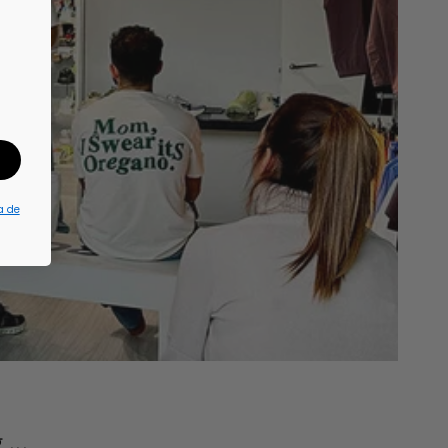
a de
...