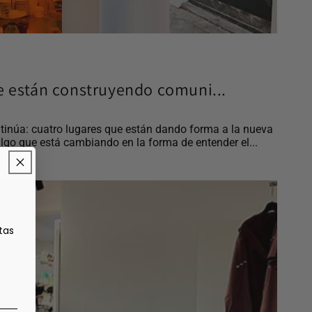
e están construyendo comuni...
tinúa: cuatro lugares que están dando forma a la nueva
lgo que está cambiando en la forma de entender el...
tas