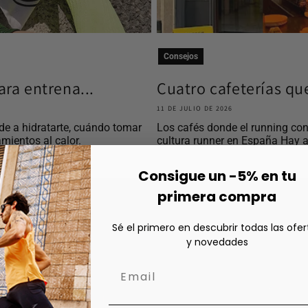
Consejos
ra entrena...
Cuatro cafeterías qu
11 DE JULIO DE 2026
e a hidratarte, cuándo tomar
Los cafés donde el running con
mientos al calor.
cultura runner en España Hay a
Consigue un -5% en tu
primera compra
Sé el primero en descubrir todas las ofer
y novedades