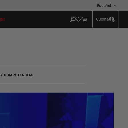
Idioma
Español
Iniciar
Carrito
Cuenta
jas
sesión
 Y COMPETENCIAS