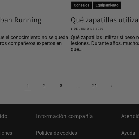
Consejos
Equipamiento
Urban Running
Qué zapatillas utiliz
1 DE JUNIO DE 2026
ue el conocimiento no se queda
Qué zapatillas utilizar si peso 
tros compañeros expertos en
lesiones. Durante años, mucho
que...
1
…
2
3
21
ido
Información compañía
Atenci
iones
Política de cookies
Ayuda