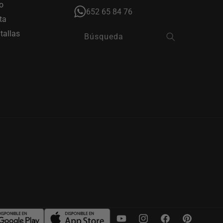
o
652 65 84 76
ta
tallas
Búsqueda
YouTube
Instagram
Facebook
Pinterest