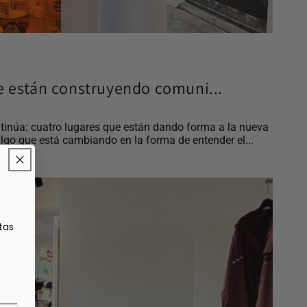
e están construyendo comuni...
tinúa: cuatro lugares que están dando forma a la nueva
lgo que está cambiando en la forma de entender el...
tas