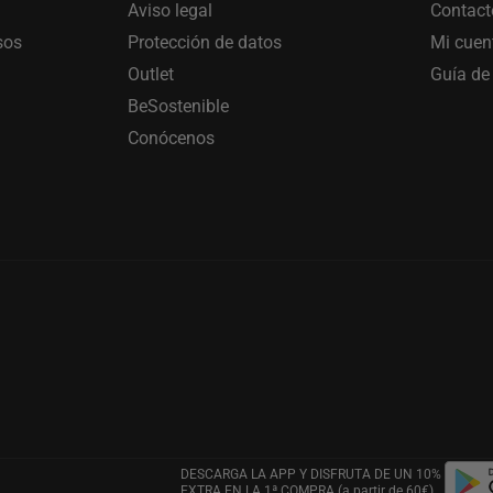
Aviso legal
Contact
sos
Protección de datos
Mi cuen
Outlet
Guía de 
BeSostenible
Conócenos
DESCARGA LA APP Y DISFRUTA DE UN 10%
EXTRA EN LA 1ª COMPRA (a partir de 60€)