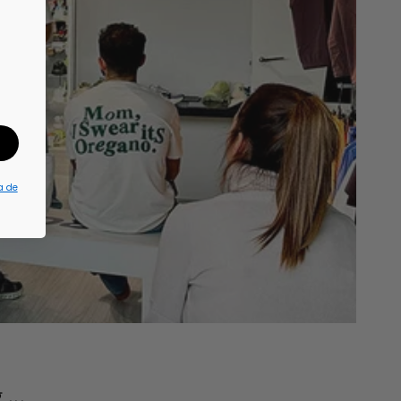
a de
...