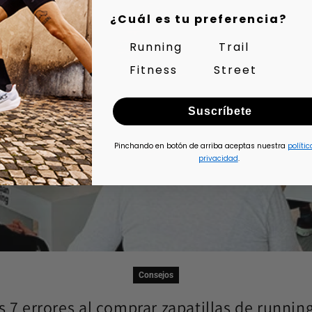
¿Cuál es tu preferencia?
Running
Trail
Fitness
Street
Suscríbete
Pinchando en botón de arriba aceptas nuestra
polític
privacidad
.
Consejos
s 7 errores al comprar zapatillas de running 