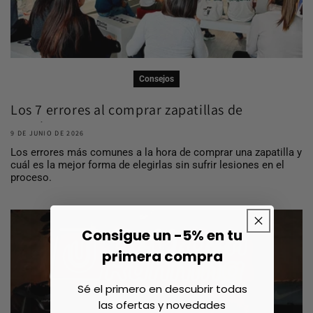
Consejos
Los 7 errores al comprar zapatillas de
running ...
9 DE JUNIO DE 2026
Los errores más comunes a la hora de comprar una zapatilla y
cuál es la mejor forma de elegirlas sin sufrir lesiones en el
proceso.
Consigue un -5% en tu
primera compra
Sé el primero en descubrir todas
las ofertas y novedades