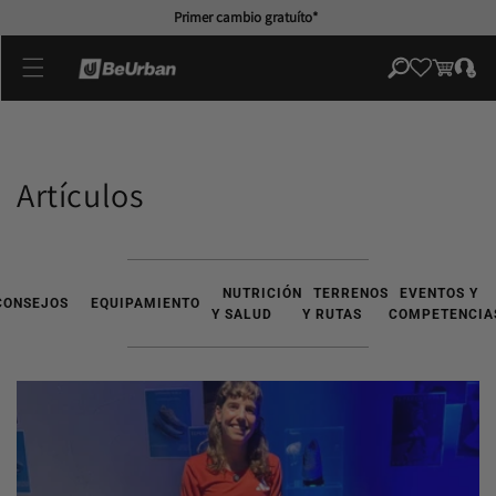
directamente
Primer cambio gratuíto*
al contenido
Iniciar
Carrito
sesión
Artículos
NUTRICIÓN
TERRENOS
EVENTOS Y
CONSEJOS
EQUIPAMIENTO
Y SALUD
Y RUTAS
COMPETENCIA