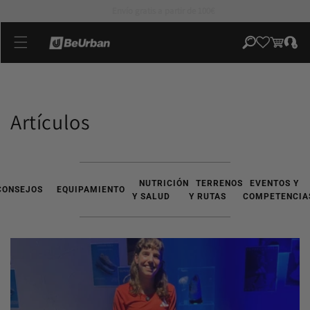
directamente
Primer cambio gratuíto*
al contenido
Iniciar
Carrito
sesión
Artículos
NUTRICIÓN
TERRENOS
EVENTOS Y
CONSEJOS
EQUIPAMIENTO
Y SALUD
Y RUTAS
COMPETENCIA