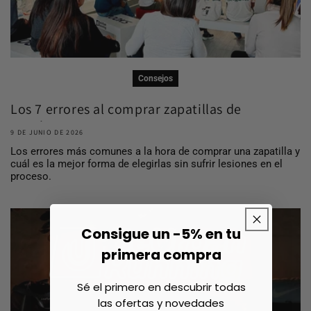
Consejos
Los 7 errores al comprar zapatillas de
running ...
9 DE JUNIO DE 2026
Los errores más comunes a la hora de comprar una zapatilla y
cuál es la mejor forma de elegirlas sin sufrir lesiones en el
proceso.
Consigue un -5% en tu
primera compra
Sé el primero en descubrir todas
las ofertas y novedades