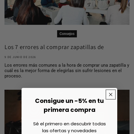
Consejos
Los 7 errores al comprar zapatillas de
running ...
9 DE JUNIO DE 2026
Los errores más comunes a la hora de comprar una zapatilla y
cuál es la mejor forma de elegirlas sin sufrir lesiones en el
proceso.
Consigue un -5% en tu
primera compra
Sé el primero en descubrir todas
las ofertas y novedades