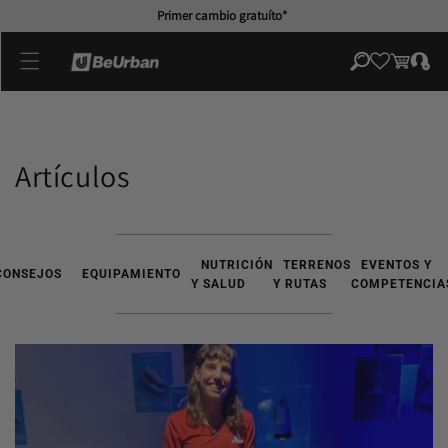
directamente
Primer cambio gratuíto*
al contenido
Iniciar
Carrito
sesión
Artículos
NUTRICIÓN
TERRENOS
EVENTOS Y
CONSEJOS
EQUIPAMIENTO
Y SALUD
Y RUTAS
COMPETENCIA