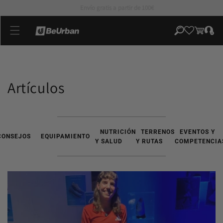
directamente
Primer cambio gratuíto*
al contenido
Iniciar
Carrito
sesión
Artículos
NUTRICIÓN
TERRENOS
EVENTOS Y
CONSEJOS
EQUIPAMIENTO
Y SALUD
Y RUTAS
COMPETENCIA