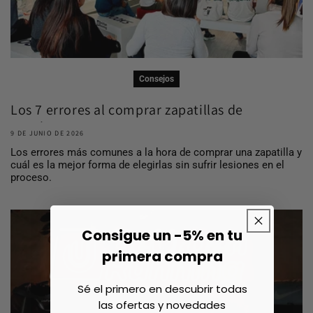
Consejos
Los 7 errores al comprar zapatillas de
running ...
9 DE JUNIO DE 2026
Los errores más comunes a la hora de comprar una zapatilla y
cuál es la mejor forma de elegirlas sin sufrir lesiones en el
proceso.
Consigue un -5% en tu
primera compra
Sé el primero en descubrir todas
las ofertas y novedades