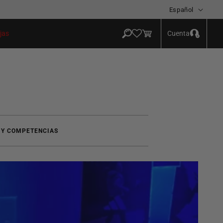
Idioma
Español
Iniciar
Carrito
Cuenta
jas
sesión
 Y COMPETENCIAS