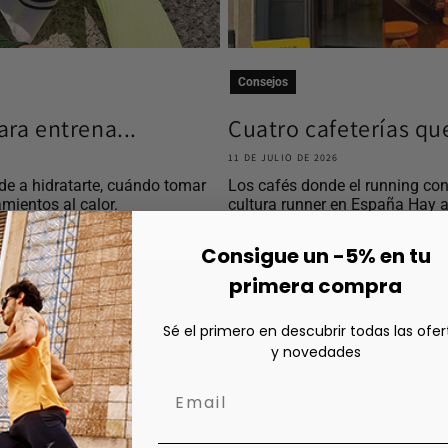
Consejos
ra entrena...
Cuatro cafeterías qu
11 DE JULIO DE 2026
e a hidratarte, cuándo tomar
Los cafés donde el running con
mientos al calor.
cultura runner en España Hay a
Consigue un -5% en tu
primera compra
Sé el primero en descubrir todas las ofer
y novedades