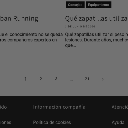
Consejos
Equipamiento
Urban Running
Qué zapatillas utiliz
1 DE JUNIO DE 2026
ue el conocimiento no se queda
Qué zapatillas utilizar si peso 
tros compañeros expertos en
lesiones. Durante años, mucho
que...
1
…
2
3
21
ido
Información compañía
Atenci
iones
Política de cookies
Ayuda