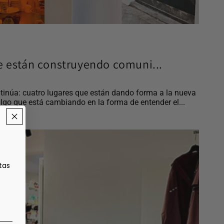
e están construyendo comuni...
tinúa: cuatro lugares que están dando forma a la nueva
lgo que está cambiando en la forma de entender el...
tas