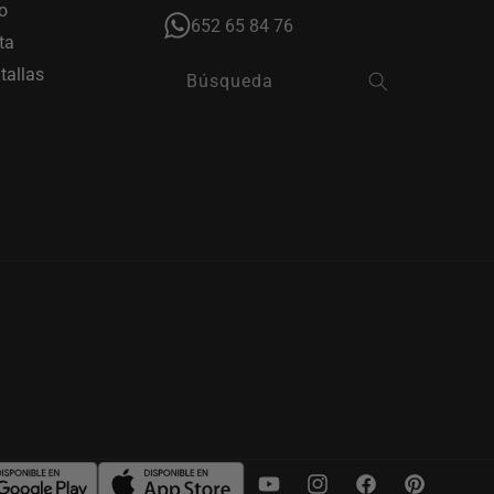
o
652 65 84 76
ta
tallas
Búsqueda
YouTube
Instagram
Facebook
Pinterest