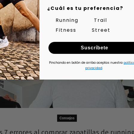
¿Cuál es tu preferencia?
Running
Trail
Fitness
Street
Suscríbete
Pinchando en botón de arriba aceptas nuestra
polític
privacidad
.
Consejos
s 7 errores al comprar zapatillas de running 