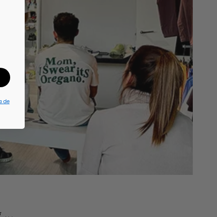
a de
...