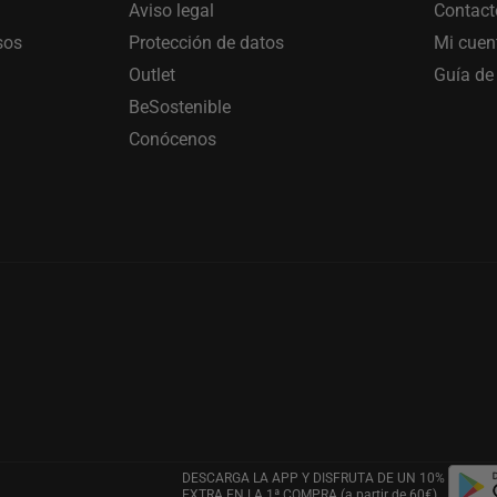
Aviso legal
Contact
sos
Protección de datos
Mi cuen
Outlet
Guía de 
BeSostenible
Conócenos
DESCARGA LA APP Y DISFRUTA DE UN 10%
EXTRA EN LA 1ª COMPRA (a partir de 60€)